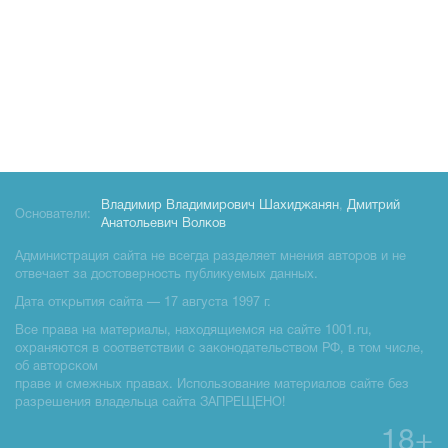
Владимир Владимирович Шахиджанян
,
Дмитрий
Основатели:
Анатольевич Волков
Администрация сайта не всегда разделяет мнения авторов и не
отвечает за достоверность публикуемых данных.
Дата открытия сайта — 17 августа 1997 г.
Все права на материалы, находящиемся на сайте 1001.ru,
охраняются в соответствии с законодательством РФ, в том числе,
об авторском
праве и смежных правах. Использование материалов сайте без
разрешения владельца сайта ЗАПРЕЩЕНО!
18+