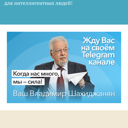
для интеллигентных людей
!