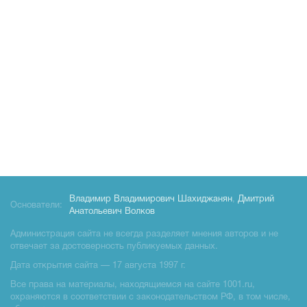
Владимир Владимирович Шахиджанян
,
Дмитрий
Основатели:
Анатольевич Волков
Администрация сайта не всегда разделяет мнения авторов и не
отвечает за достоверность публикуемых данных.
Дата открытия сайта — 17 августа 1997 г.
Все права на материалы, находящиемся на сайте 1001.ru,
охраняются в соответствии с законодательством РФ, в том числе,