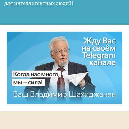
для интеллигентных людей
!