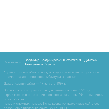
Владимир Владимирович Шахиджанян
,
Дмитрий
Основатели:
Анатольевич Волков
Администрация сайта не всегда разделяет мнения авторов и не
отвечает за достоверность публикуемых данных.
Дата открытия сайта — 17 августа 1997 г.
Все права на материалы, находящиемся на сайте 1001.ru,
охраняются в соответствии с законодательством РФ, в том числе,
об авторском
праве и смежных правах. Использование материалов сайте без
разрешения владельца сайта ЗАПРЕЩЕНО!