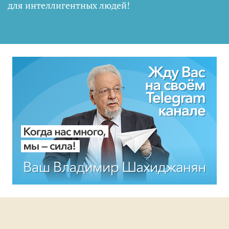
для интеллигентных людей
!