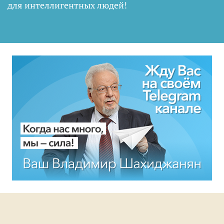
для интеллигентных людей
!