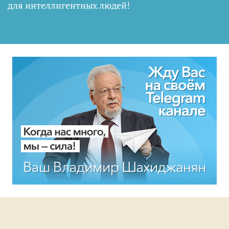
для интеллигентных людей
!