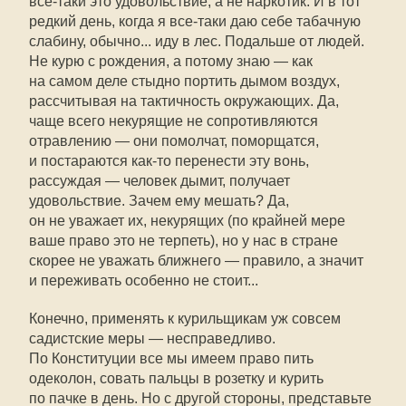
все-таки это удовольствие, а не наркотик. И в тот
редкий день, когда я все-таки даю себе табачную
слабину, обычно... иду в лес. Подальше от людей.
Не курю с рождения, а потому знаю — как
на самом деле стыдно портить дымом воздух,
рассчитывая на тактичность окружающих. Да,
чаще всего некурящие не сопротивляются
отравлению — они помолчат, поморщатся,
и постараются как-то перенести эту вонь,
рассуждая — человек дымит, получает
удовольствие. Зачем ему мешать? Да,
он не уважает их, некурящих (по крайней мере
ваше право это не терпеть), но у нас в стране
скорее не уважать ближнего — правило, а значит
и переживать особенно не стоит...
Конечно, применять к курильщикам уж совсем
садистские меры — несправедливо.
По Конституции все мы имеем право пить
одеколон, совать пальцы в розетку и курить
по пачке в день. Но с другой стороны, представьте