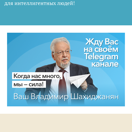
для интеллигентных людей
!