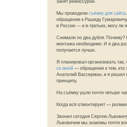
занят режиссурой.
Мы проводили
съёмку для сайта
обращение к Рашиду Гумаровичу
в России — и в-третьих, могу ли
Снимали по два дубля. Почему? 
монтажа необходимо. И я два раз
получается лучше.
Я планировал организовать так,
со мной
— обращения к тем, кто з
Анатолий Вассерман, и я решил 
принципу.
На съёмку ушло почти четыре ча
Когда всё отмонтируют — ролики 
Звонил сегодня Сергею Львовичу
Львовичем мы знакомы почти вос