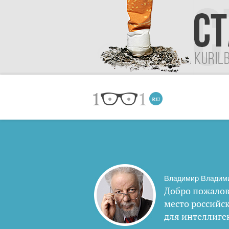
Владимир Владим
Добро пожалов
место российс
для интеллиге