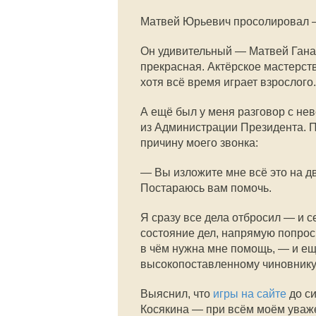
Матвей Юрьевич просолировал 
Он удивительный — Матвей Гана
прекрасная. Актёрское мастерств
хотя всё время играет взрослого.
А ещё был у меня разговор с н
из Администрации Президента. П
причину моего звонка:
— Вы изложите мне всё это на дв
Постараюсь вам помочь.
Я сразу все дела отбросил — и с
состояние дел, напрямую попрос
в чём нужна мне помощь, — и ещ
высокопоставленному чиновнику 
Выяснил, что
игры на сайте
до си
Косякина — при всём моём уваже