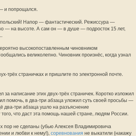
— и попрощался.
польский! Напор — фантастический. Режиссура —
о — на высоте. А сам он — в душе — подросток 15 лет,
..
евероятно высокопоставленным чиновником
ообщались великолепно. Чиновник произнёс, когда узнал
ух-трёх страничках и пришлите по электронной почте.
ел за написание этих двух-трёх страничек. Коротко изложил
ил помочь, в два-три абзаца уложил суть своей просьбы —
ё два-три абзаца ушло на разъяснение
того, что даст эта помощь нашей стране, людям России.
х пор не сделаны (убью Алексея Владимировича
нии и любви к нему!),
соревнования
не выкатили (накажу