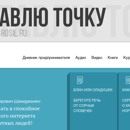
Дневник предпринимателя
Аудио
Видео
Книги
Ку
БЛИН ИЛИ ОЛАДУШЕК
ХАМ
БЕРЕГИТЕ РЕЧЬ
СЕР
ирович Шахиджанян:
ОТ СОРНЫХ
О Х
ать в спокойное
СЛОВЕЧЕК
НОР
кого интернета
нтных людей
!