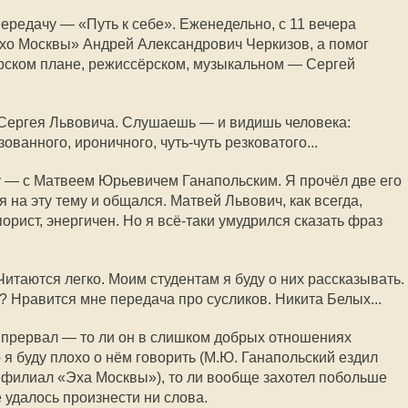
ередачу — «Путь к себе». Еженедельно, с 11 вечера
Эхо Москвы» Андрей Александрович Черкизов, а помог
рском плане, режиссёрском, музыкальном — Сергей
 Сергея Львовича. Слушаешь — и видишь человека:
зованного, ироничного, чуть-чуть резковатого...
у — с Матвеем Юрьевичем Ганапольским. Я прочёл две его
я на эту тему и общался. Матвей Львович, как всегда,
орист, энергичен. Но я всё-таки умудрился сказать фраз
итаются легко. Моим студентам я буду о них рассказывать.
? Нравится мне передача про сусликов. Никита Белых...
 прервал — то ли он в слишком добрых отношениях
о я буду плохо о нём говорить (М.Ю. Ганапольский ездил
е филиал «Эха Москвы»), то ли вообще захотел побольше
 удалось произнести ни слова.