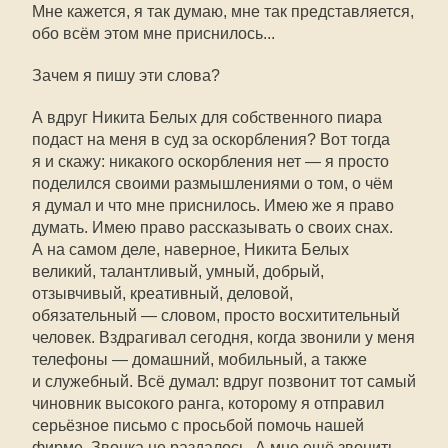
Мне кажется, я так думаю, мне так представляется,
обо всём этом мне приснилось...
Зачем я пишу эти слова?
А вдруг Никита Белых для собственного пиара
подаст на меня в суд за оскорбления? Вот тогда
я и скажу: никакого оскорбления нет — я просто
поделился своими размышлениями о том, о чём
я думал и что мне приснилось. Имею же я право
думать. Имею право рассказывать о своих снах.
А на самом деле, наверное, Никита Белых
великий, талантливый, умный, добрый,
отзывчивый, креативный, деловой,
обязательный — словом, просто восхитительный
человек. Вздрагивал сегодня, когда звонили у меня
телефоны — домашний, мобильный, а также
и служебный. Всё думал: вдруг позвонит тот самый
чиновник высокого ранга, которому я отправил
серьёзное письмо с просьбой помочь нашей
фирме. Звонка не раздалось. А мне ещё звонить