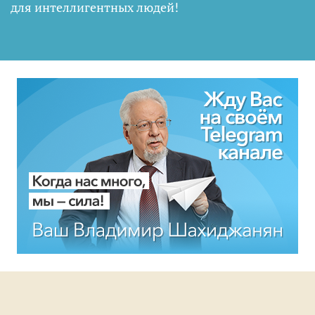
для интеллигентных людей
!