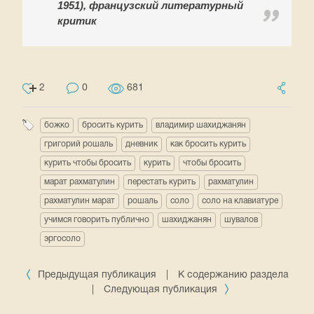
1951), французский литературный
критик
2
0
681
божко
бросить курить
владимир шахиджанян
григорий рошаль
дневник
как бросить курить
курить чтобы бросить
курить
чтобы бросить
марат рахматулин
перестать курить
рахматулин
рахматулин марат
рошаль
соло
соло на клавиатуре
учимся говорить публично
шахиджанян
шувалов
эргосоло
Предыдущая публикация
|
К содержанию раздела
|
Следующая публикация