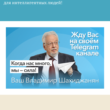
для интеллигентных людей
!