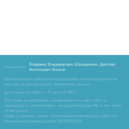
Владимир Владимирович Шахиджанян
,
Дмитрий
Основатели:
Анатольевич Волков
Администрация сайта не всегда разделяет мнения авторов и не
отвечает за достоверность публикуемых данных.
Дата открытия сайта — 17 августа 1997 г.
Все права на материалы, находящиемся на сайте 1001.ru,
охраняются в соответствии с законодательством РФ, в том числе,
об авторском
праве и смежных правах. Использование материалов сайте без
разрешения владельца сайта ЗАПРЕЩЕНО!