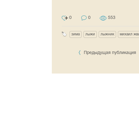
0
0
553
зима
лыжи
лыжник
михаил жв
Предыдущая публикация