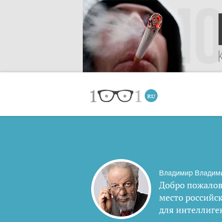
Владимир Владим
Добро пожалов
место российс
для интеллиге