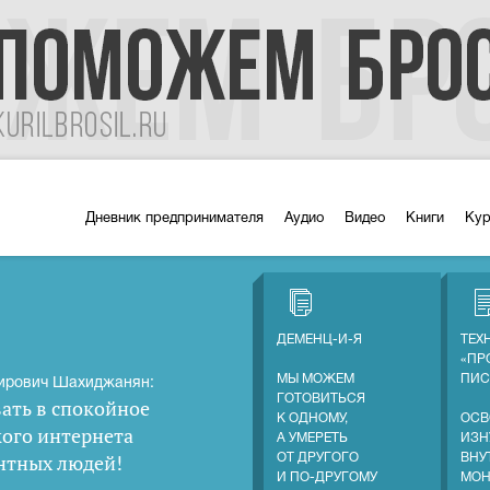
Дневник предпринимателя
Аудио
Видео
Книги
Ку
ДЕМЕНЦ-И-Я
ТЕХ
«ПР
МЫ МОЖЕМ
ПИС
ирович Шахиджанян:
ГОТОВИТЬСЯ
ать в спокойное
К ОДНОМУ,
ОСВ
кого интернета
А УМЕРЕТЬ
ИЗН
нтных людей
!
ОТ ДРУГОГО
ВНУ
И ПО-ДРУГОМУ
МОН