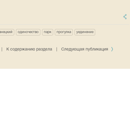
анецкий
одиночество
парк
прогулка
уединение
|
К содержанию раздела
|
Следующая публикация