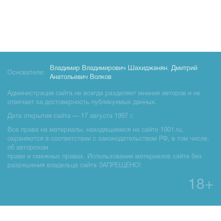
Владимир Владимирович Шахиджанян
,
Дмитрий
Основатели:
Анатольевич Волков
Администрация сайта не всегда разделяет мнения авторов и не
отвечает за достоверность публикуемых данных.
Дата открытия сайта — 17 августа 1997 г.
Все права на материалы, находящиемся на сайте 1001.ru,
охраняются в соответствии с законодательством РФ, в том числе,
об авторском
праве и смежных правах. Использование материалов сайте без
разрешения владельца сайта ЗАПРЕЩЕНО!
18+