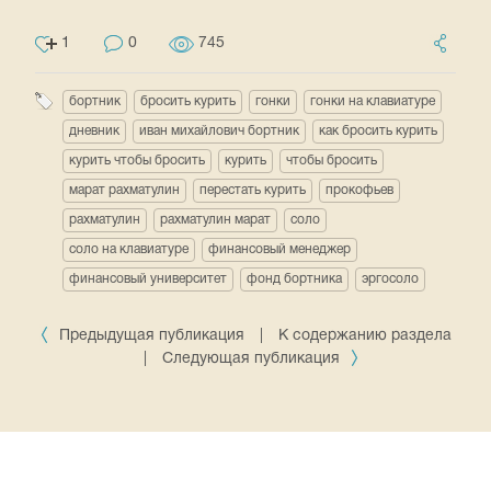
1
0
745
бортник
бросить курить
гонки
гонки на клавиатуре
дневник
иван михайлович бортник
как бросить курить
курить чтобы бросить
курить
чтобы бросить
марат рахматулин
перестать курить
прокофьев
рахматулин
рахматулин марат
соло
соло на клавиатуре
финансовый менеджер
финансовый университет
фонд бортника
эргосоло
Предыдущая публикация
|
К содержанию раздела
|
Следующая публикация