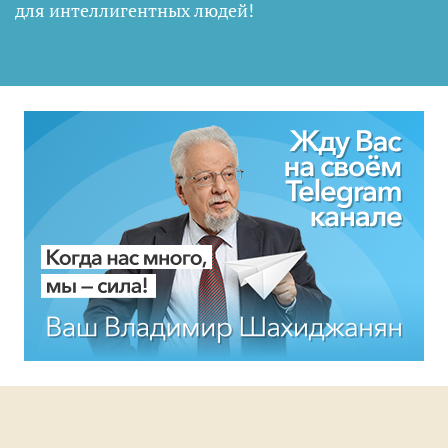
для интеллигентных людей
!