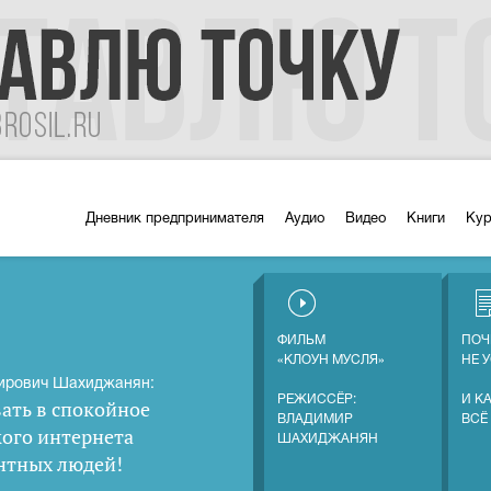
Дневник предпринимателя
Аудио
Видео
Книги
Ку
ФИЛЬМ
ПОЧ
«КЛОУН МУСЛЯ»
НЕ 
ирович Шахиджанян:
РЕЖИССЁР:
И К
ать в спокойное
ВЛАДИМИР
ВСЁ
кого интернета
ШАХИДЖАНЯН
нтных людей
!