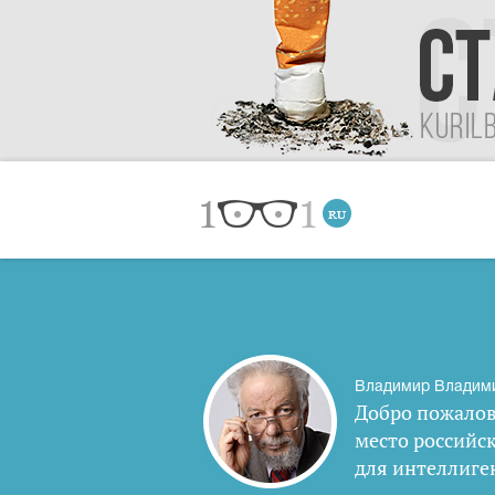
Владимир Владим
Добро пожалов
место российс
для интеллиге