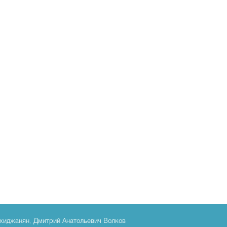
хиджанян
,
Дмитрий Анатольевич Волков