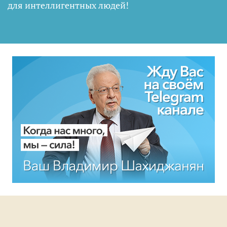
для интеллигентных людей
!