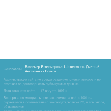
Владимир Владимирович Шахиджанян
,
Дмитрий
Основатели:
Анатольевич Волков
Администрация сайта не всегда разделяет мнения авторов и не
отвечает за достоверность публикуемых данных.
Дата открытия сайта — 17 августа 1997 г.
Все права на материалы, находящиемся на сайте 1001.ru,
охраняются в соответствии с законодательством РФ, в том числе,
об авторском