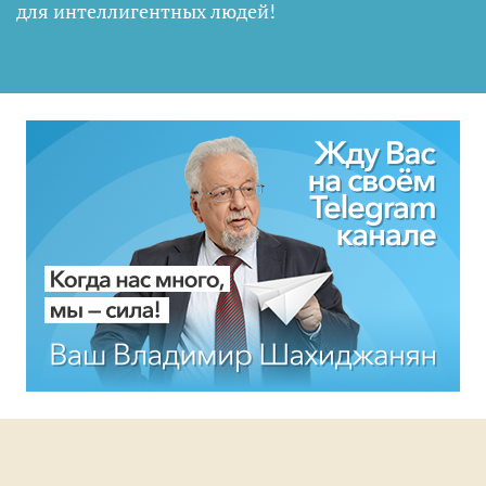
для интеллигентных людей
!