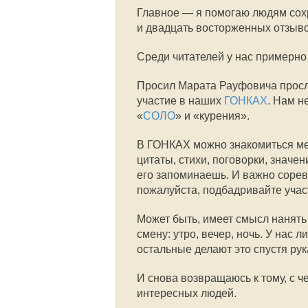
Главное — я помогаю людям сохр
и двадцать восторженных отзывов,
Среди читателей у нас примерн
Просил Марата Рауфовича просл
участие в наших
ГОНКАХ
. Нам 
«
СОЛО
» и «курения».
В ГОНКАХ можно знакомиться меж
цитаты, стихи, поговорки, значе
его запоминаешь. И важно сорев
пожалуйста, подбадривайте уча
Может быть, имеет смысл нанять 
смену: утро, вечер, ночь. У нас
остальные делают это спустя рук
И снова возвращаюсь к тому, с ч
интересных людей.