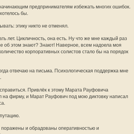
ь начинающим предпринимателям избежать многих ошибок.
 хотелось бы.
вать: этику никто не отменял.
ь лет. Цикличность, она есть. Ну что же мне каждый раз
се об этом знают? Знают! Наверное, всем надоела моя
 количество корпоративных солистов стало бы на порядок
когда отвечаю на письма. Психологическая поддержка мне
.
справиться. Привлёк к этому Марата Рауфовича
л на фирму, и Марат Рауфович под мою диктовку написал
са.
путацию.
, поражены и обрадованы оперативностью и