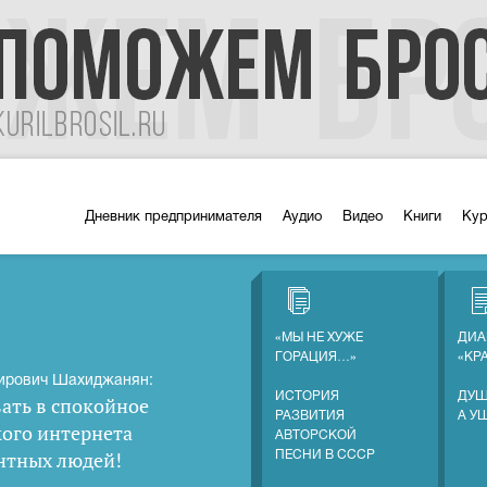
Дневник предпринимателя
Аудио
Видео
Книги
Ку
«МЫ НЕ ХУЖЕ
ДИА
ГОРАЦИЯ…»
«КР
ирович Шахиджанян:
ИСТОРИЯ
ДУШ
ать в спокойное
РАЗВИТИЯ
А У
кого интернета
АВТОРСКОЙ
нтных людей
!
ПЕСНИ В СССР