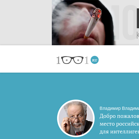
Владимир Владим
Добро пожалов
место российс
для интеллиге