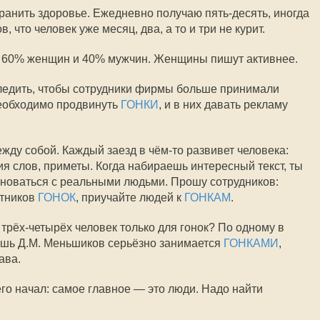
анить здоровье. Ежедневно получаю пять-десять, иногда
 что человек уже месяц, два, а то и три не курит.
о 60% женщин и 40% мужчин. Женщины пишут активнее.
едить, чтобы сотрудники фирмы больше принимали
необходимо продвинуть
ГОНКИ
, и в них давать рекламу
ду собой. Каждый заезд в чём-то развивет человека:
ния слов, приметы. Когда набираешь интересный текст, ты
новаться с реальными людьми. Прошу сотрудников:
стников
ГОНОК
, приучайте людей к
ГОНКАМ
.
трёх-четырёх человек только для гонок? По одному в
 лишь Д.М. Меньшиков серьёзно занимается
ГОНКАМИ
,
ава.
его начал: самое главное — это люди. Надо найти