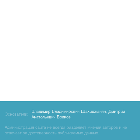
Владимир Владимирович Шахиджанян
,
Дмитрий
Основатели:
Анатольевич Волков
Администрация сайта не всегда разделяет мнения авторов и не
отвечает за достоверность публикуемых данных.