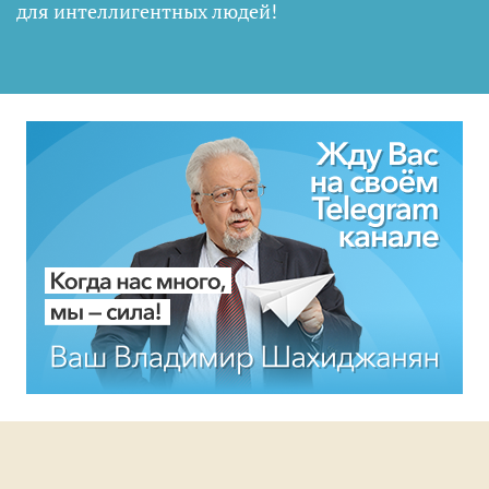
для интеллигентных людей
!