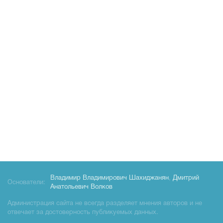
Владимир Владимирович Шахиджанян
,
Дмитрий
Основатели:
Анатольевич Волков
Администрация сайта не всегда разделяет мнения авторов и не
отвечает за достоверность публикуемых данных.