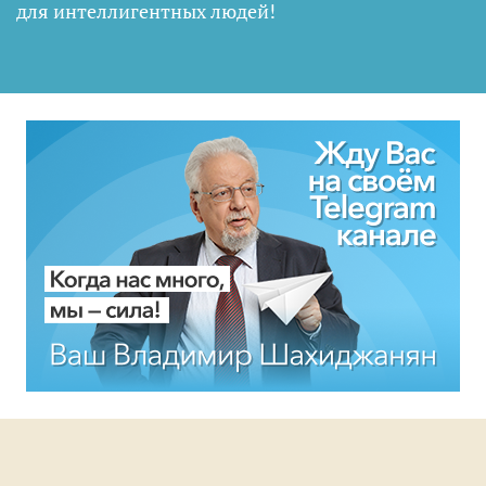
для интеллигентных людей
!