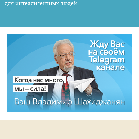
для интеллигентных людей
!