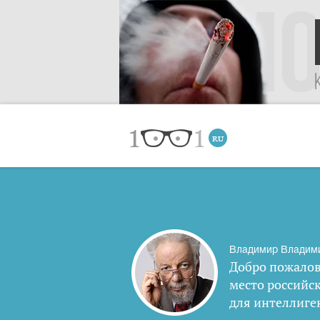
Владимир Владим
Добро пожалов
место российс
для интеллиге