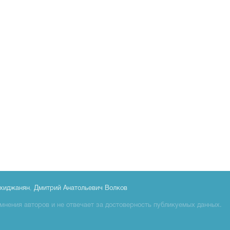
хиджанян
,
Дмитрий Анатольевич Волков
мнения авторов и не отвечает за достоверность публикуемых данных.