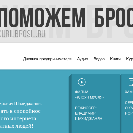
Дневник предпринимателя
Аудио
Видео
Книги
Ку
ФИЛЬМ
ХАМ
«КЛОУН МУСЛЯ»
СЕР
ирович Шахиджанян:
РЕЖИССЁР:
О Х
ать в спокойное
ВЛАДИМИР
НОР
кого интернета
ШАХИДЖАНЯН
нтных людей
!