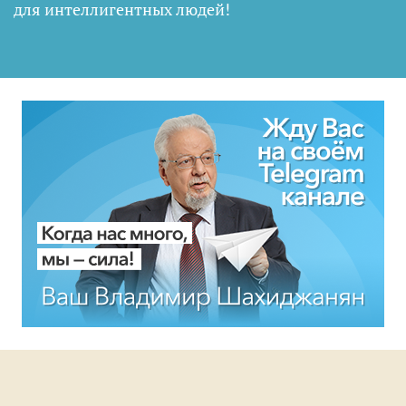
для интеллигентных людей
!