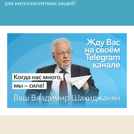
для интеллигентных людей
!