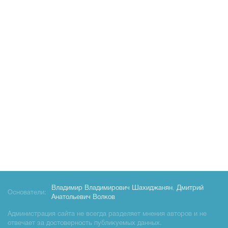
Владимир Владимирович Шахиджанян
,
Дмитрий
Основатели:
Анатольевич Волков
Администрация сайта не всегда разделяет мнения авторов и не
отвечает за достоверность публикуемых данных.