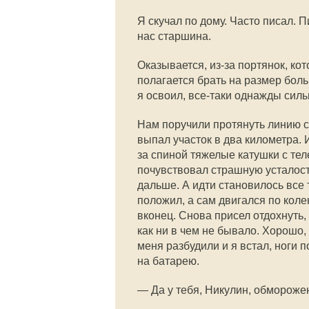
Я скучал по дому. Часто писал. П
нас старшина.
Оказывается, из-за портянок, ко
полагается брать на размер боль
я освоил, все-таки однажды силь
Нам поручили протянуть линию с
выпал участок в два километра. 
за спиной тяжелые катушки с те
почувствовал страшную усталост
дальше. А идти становилось все 
положил, а сам двигался по коле
вконец. Снова присел отдохнуть, 
как ни в чем не бывало. Хорошо,
меня разбудили и я встал, ноги
на батарею.
— Да у тебя, Никулин, обморожен