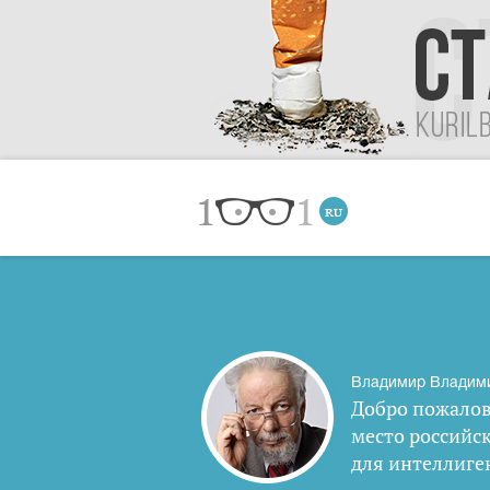
Владимир Владим
Добро пожалов
место российс
для интеллиге