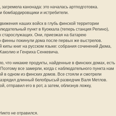
 загремела канонада: это началась артподготовка.
и бомбардировщики и истребители.
движения наших войск в глубь финской территории
людательный пункт в Куоккала (теперь станция Репино),
к старослужащих. Они, приезжая на батарею
то финны покинули дома после первых же выстрелов.
 кипы книг на русском языке: собрания сочинений Дюма,
Жаколио и Генриха Сенкевича.
, что никакие продукты, найденные в финских домах, есть
. Поэтому все замерли, когда с наблюдательного пункта нам
й в одном из финских домов. Все стояли и смотрели
 разрядил длинный белобрысый разведчик Валя Метлов.
, отправил его в рот, а затем, облизнув ложку,
Никто не отравился.