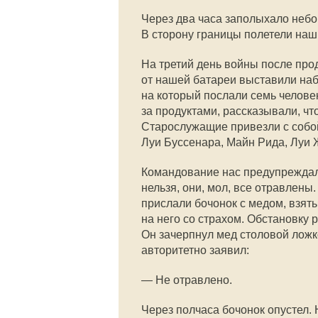
Через два часа заполыхало небо,
В сторону границы полетели наш
На третий день войны после про
от нашей батареи выставили наб
на который послали семь челове
за продуктами, рассказывали, ч
Старослужащие привезли с собой
Луи Буссенара, Майн Рида, Луи 
Командование нас предупреждало
нельзя, они, мол, все отравлены
прислали бочонок с медом, взяты
на него со страхом. Обстановку
Он зачерпнул мед столовой ложкой
авторитетно заявил:
— Не отравлено.
Через полчаса бочонок опустел. 