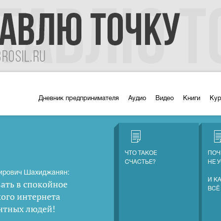
Дневник предпринимателя
Аудио
Видео
Книги
Ку
ЧТО ТАКОЕ
ПОЧ
СЧАСТЬЕ?
НЕ 
ирович Шахиджанян:
И К
ать в спокойное
ВСЁ
кого интернета
нтных людей
!