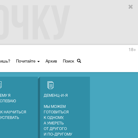
18+
ришь?
Почитайте
Архив
Поиск
ЕМУ Я
ДЕМЕНЦ-И-Я
УСПЕВАЮ
МЫ МОЖЕМ
АК НАУЧИТЬСЯ
ГОТОВИТЬСЯ
 УСПЕВАТЬ
К ОДНОМУ,
А УМЕРЕТЬ
ОТ ДРУГОГО
И ПО-ДРУГОМУ