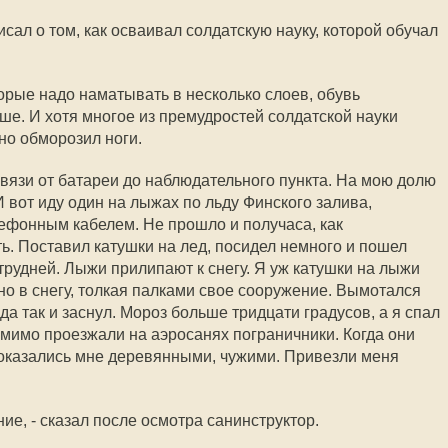
исал о том, как осваивал солдатскую науку, которой обучал
торые надо наматывать в несколько слоев, обувь
ше. И хотя многое из премудростей солдатской науки
но обморозил ноги.
вязи от батареи до наблюдательного пункта. На мою долю
И вот иду один на лыжах по льду Финского залива,
лефонным кабелем. Не прошло и получаса, как
ь. Поставил катушки на лед, посидел немного и пошел
трудней. Лыжи прилипают к снегу. Я уж катушки на лыжи
но в снегу, толкая палками свое сооружение. Вымотался
да так и заснул. Мороз больше тридцати градусов, а я спал
 мимо проезжали на аэросанях пограничники. Когда они
 показались мне деревянными, чужими. Привезли меня
ие, - сказал после осмотра санинструктор.