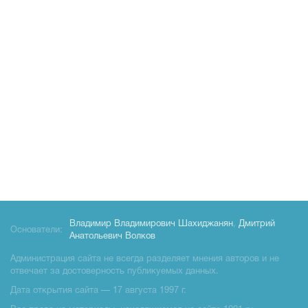
Владимир Владимирович Шахиджанян
,
Дмитрий
Основатели:
Анатольевич Волков
Администрация сайта не всегда разделяет мнения авторов и не
отвечает за достоверность публикуемых данных.
Дата открытия сайта — 17 августа 1997 г.