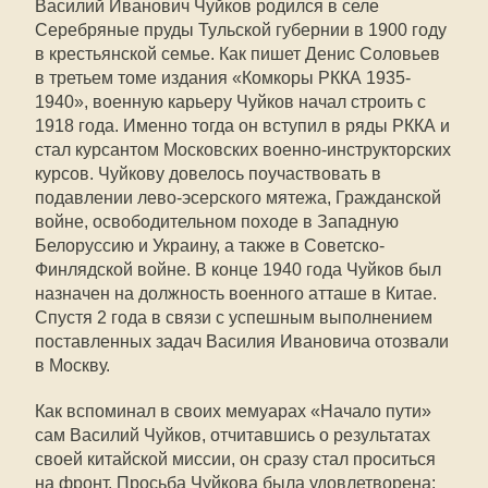
Василий Иванович Чуйков родился в селе
Серебряные пруды Тульской губернии в 1900 году
в крестьянской семье. Как пишет Денис Соловьев
в третьем томе издания «Комкоры РККА 1935-
1940», военную карьеру Чуйков начал строить с
1918 года. Именно тогда он вступил в ряды РККА и
стал курсантом Московских военно-инструкторских
курсов. Чуйкову довелось поучаствовать в
подавлении лево-эсерского мятежа, Гражданской
войне, освободительном походе в Западную
Белоруссию и Украину, а также в Советско-
Финлядской войне. В конце 1940 года Чуйков был
назначен на должность военного атташе в Китае.
Спустя 2 года в связи с успешным выполнением
поставленных задач Василия Ивановича отозвали
в Москву.
Как вспоминал в своих мемуарах «Начало пути»
сам Василий Чуйков, отчитавшись о результатах
своей китайской миссии, он сразу стал проситься
на фронт. Просьба Чуйкова была удовлетворена: