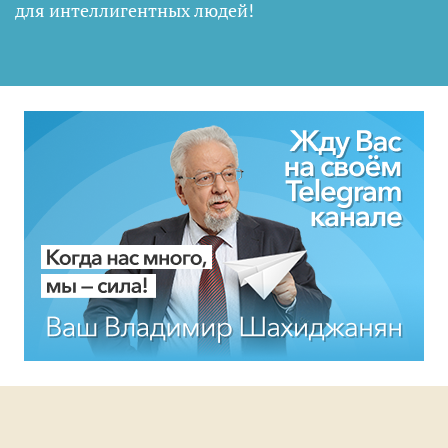
для интеллигентных людей
!