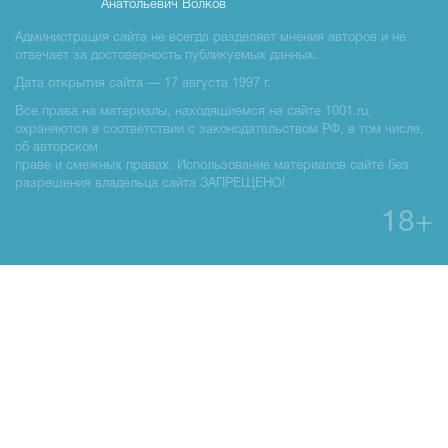
Анатольевич Волков
Администрация сайта не всегда разделяет мнения авторов и не
отвечает за достоверность публикуемых данных.
Дата открытия сайта — 17 августа 1997 г.
Все права на материалы, находящиемся на сайте 1001.ru,
охраняются в соответствии с законодательством РФ, в том числе,
об авторском
праве и смежных правах. Использование материалов сайте без
разрешения владельца сайта ЗАПРЕЩЕНО!
18+