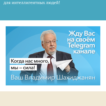
для интеллигентных людей
!