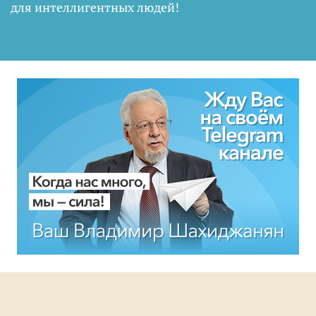
для интеллигентных людей
!