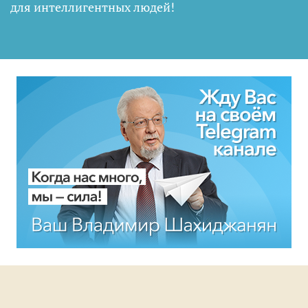
для интеллигентных людей
!