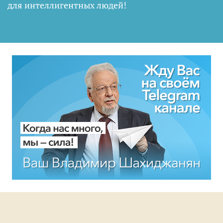
для интеллигентных людей
!