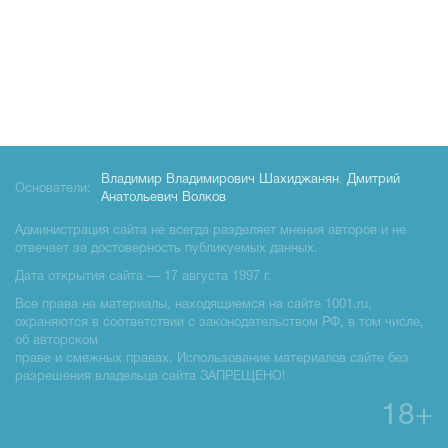
Владимир Владимирович Шахиджанян
,
Дмитрий
Основатели:
Анатольевич Волков
Администрация сайта не всегда разделяет мнения авторов и не
отвечает за достоверность публикуемых данных.
Дата открытия сайта — 17 августа 1997 г.
Все права на материалы, находящиемся на сайте 1001.ru,
охраняются в соответствии с законодательством РФ, в том числе,
об авторском
праве и смежных правах. Использование материалов сайте без
разрешения владельца сайта ЗАПРЕЩЕНО!
18+