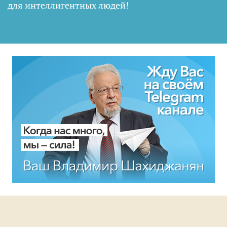
для интеллигентных людей
!