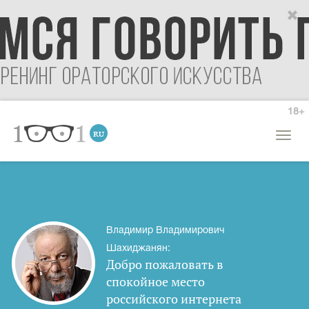
18+
Откры
меню
Владимир Владимирович
Шахиджанян:
Добро пожаловать в
спокойное место
российского интернета