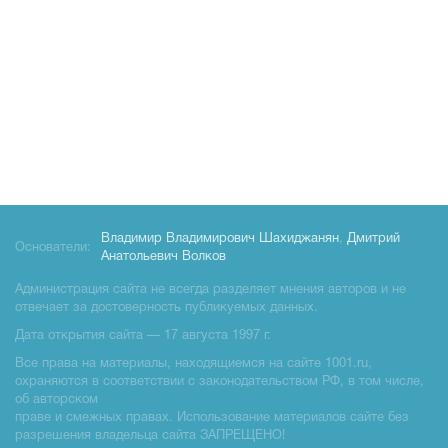
Владимир Владимирович Шахиджанян
,
Дмитрий
Основатели:
Анатольевич Волков
Администрация сайта не всегда разделяет мнения авторов и не
отвечает за достоверность публикуемых данных.
Дата открытия сайта — 17 августа 1997 г.
Все права на материалы, находящиемся на сайте 1001.ru,
охраняются в соответствии с законодательством РФ, в том числе,
об авторском
праве и смежных правах. Использование материалов сайте без
разрешения владельца сайта ЗАПРЕЩЕНО!