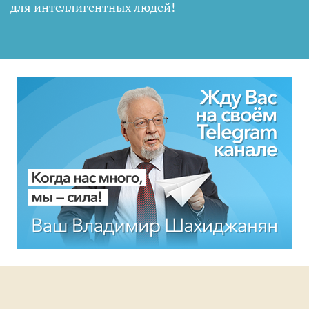
для интеллигентных людей
!