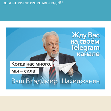
для интеллигентных людей
!