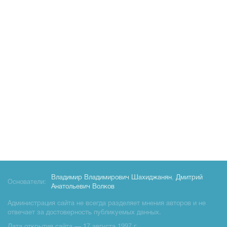
Владимир Владимирович Шахиджанян
,
Дмитрий
Основатели:
Анатольевич Волков
Администрация сайта не всегда разделяет мнения авторов и не
отвечает за достоверность публикуемых данных.
Дата открытия сайта — 17 августа 1997 г.