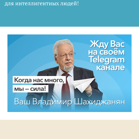
для интеллигентных людей
!