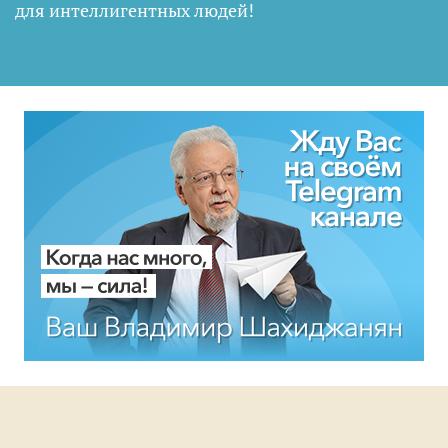
для интеллигентных людей
!