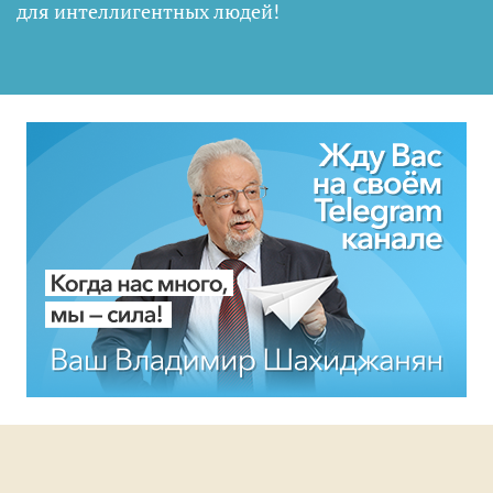
для интеллигентных людей
!