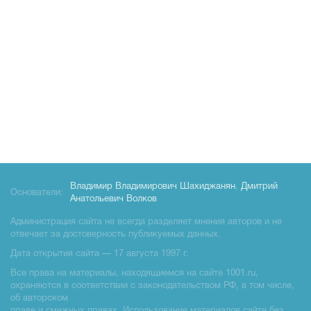
Владимир Владимирович Шахиджанян
,
Дмитрий
Основатели:
Анатольевич Волков
Администрация сайта не всегда разделяет мнения авторов и не
отвечает за достоверность публикуемых данных.
Дата открытия сайта — 17 августа 1997 г.
Все права на материалы, находящиемся на сайте 1001.ru,
охраняются в соответствии с законодательством РФ, в том числе,
об авторском