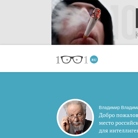
Владимир Владим
Добро пожалов
место российс
для интеллиге