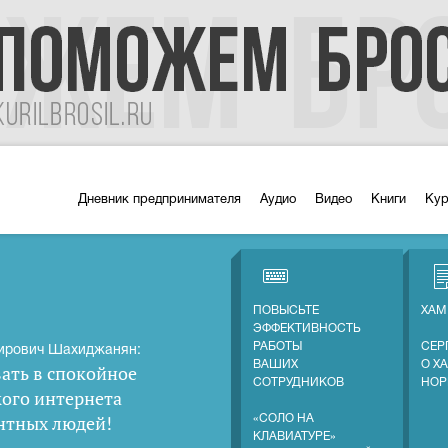
Дневник предпринимателя
Аудио
Видео
Книги
Ку
ПОВЫСЬТЕ
ХАМ
ЭФФЕКТИВНОСТЬ
РАБОТЫ
СЕР
ирович Шахиджанян:
ВАШИХ
О Х
ать в спокойное
СОТРУДНИКОВ
НОР
кого интернета
нтных людей
!
«СОЛО НА
КЛАВИАТУРЕ»