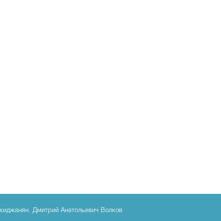
хиджанян
,
Дмитрий Анатольевич Волков