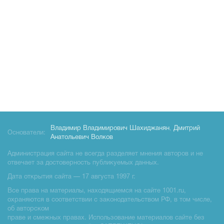
Владимир Владимирович Шахиджанян
,
Дмитрий
Основатели:
Анатольевич Волков
Администрация сайта не всегда разделяет мнения авторов и не
отвечает за достоверность публикуемых данных.
Дата открытия сайта — 17 августа 1997 г.
Все права на материалы, находящиемся на сайте 1001.ru,
охраняются в соответствии с законодательством РФ, в том числе,
об авторском
праве и смежных правах. Использование материалов сайте без