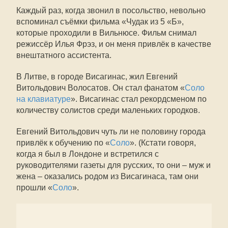
Каждый раз, когда звонил в посольство, невольно
вспоминал съёмки фильма «Чудак из 5 «Б»,
которые проходили в Вильнюсе. Фильм снимал
режиссёр Илья Фрэз, и он меня привлёк в качестве
внештатного ассистента.
В Литве, в городе Висагинас, жил Евгений
Витольдович Волосатов. Он стал фанатом «
Соло
на клавиатуре
». Висагинас стал рекордсменом по
количеству солистов среди маленьких городков.
Евгений Витольдович чуть ли не половину города
привлёк к обучению по «
Соло
». (Кстати говоря,
когда я был в Лондоне и встретился с
руководителями газеты для русских, то они – муж и
жена – оказались родом из Висагинаса, там они
прошли «
Соло
».