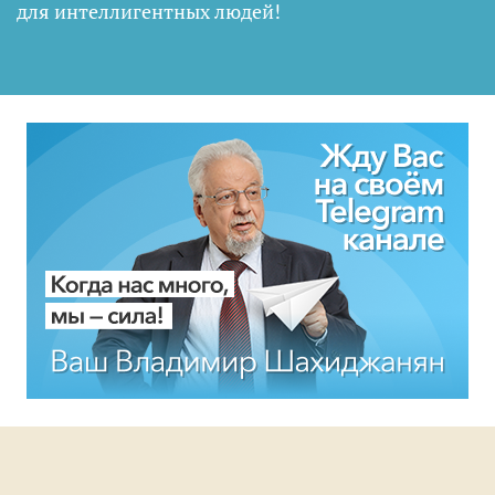
для интеллигентных людей
!