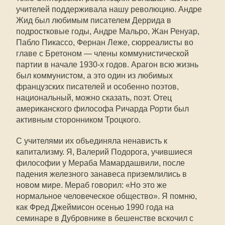
учителей поддерживала нашу революцию. Андре
Жид был любимым писателем Деррида в
подростковые годы, Андре Мальро, Жан Ренуар,
Пабло Пикассо, Фернан Леже, сюрреалисты во
главе с Бретоном — члены коммунистической
партии в начале 1930-х годов. Арагон всю жизнь
был коммунистом, а это один из любимых
французских писателей и особенно поэтов,
национальный, можно сказать, поэт. Отец
американского философа Ричарда Рорти был
активным сторонником Троцкого.
С учителями их объединяла ненависть к
капитализму. Я, Валерий Подорога, учившиеся
философии у Мераба Мамардашвили, после
падения железного занавеса приземлились в
новом мире. Мераб говорил: «Но это же
нормальное человеческое общество». Я помню,
как Фред Джеймисон осенью 1990 года на
семинаре в Дубровнике в бешенстве вскочил с