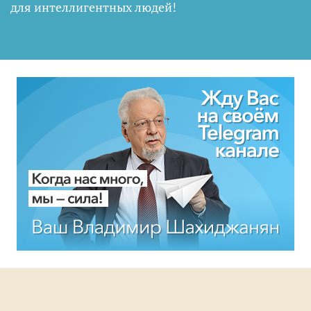
для интеллигентных людей
!