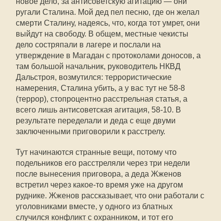
новое дело, за антисоветскую агитацию — они
ругали Сталина. Мой дед пел песню, где он желал
смерти Сталину, надеясь, что, когда тот умрет, они
выйдут на свободу. В общем, местные чекисты
дело состряпали в лагере и послали на
утверждение в Магадан с протоколами доносов, а
там большой начальник, руководитель НКВД
Дальстроя, возмутился: террористические
намерения, Сталина убить, а у вас тут не 58-8
(террор), стопроцентно расстрельная статья, а
всего лишь антисоветская агитация, 58-10. В
результате переделали и деда с еще двуми
заключенными приговорили к расстрелу.
Тут начинаются странные вещи, потому что
подельников его расстреляли через три недели
после вынесения приговора, а деда Жженов
встретил через какое-то время уже на другом
руднике. Жженов рассказывает, что они работали с
уголовниками вместе, у одного из блатных
случился конфликт с охранником, и тот его