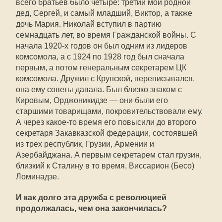
всего братьев было четыре: третий мой родной
дед, Сергей, и самый младший, Виктор, а также
дочь Мария. Николай вступил в партию
семнадцать лет, во время Гражданской войны. С
начала 1920-х годов он был одним из лидеров
комсомола, а с 1924 по 1928 год был сначала
первым, а потом генеральным секретарем ЦК
комсомола. Дружил с Крупской, переписывался,
она ему советы давала. Был близко знаком с
Кировым, Орджоникидзе — они были его
старшими товарищами, покровительствовали ему.
А через какое-то время его повысили до второго
секретаря Закавказской федерации, состоявшей
из трех республик, Грузии, Армении и
Азербайджана. А первым секретарем стал грузин,
близкий к Сталину в то время, Виссарион (Бесо)
Ломинадзе.
И как долго эта дружба с революцией
продолжалась, чем она закончилась?