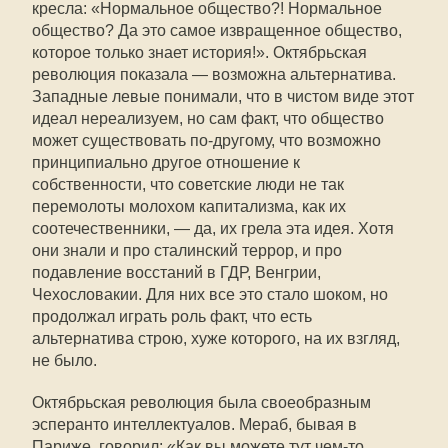
кресла: «Нормальное общество?! Нормальное
общество? Да это самое извращенное общество,
которое только знает история!». Октябрьская
революция показала — возможна альтернатива.
Западные левые понимали, что в чистом виде этот
идеал нереализуем, но сам факт, что общество
может существовать по-другому, что возможно
принципиально другое отношение к
собственности, что советские люди не так
перемолоты молохом капитализма, как их
соотечественники, — да, их грела эта идея. Хотя
они знали и про сталинский террор, и про
подавление восстаний в ГДР, Венгрии,
Чехословакии. Для них все это стало шоком, но
продолжал играть роль факт, что есть
альтернатива строю, хуже которого, на их взгляд,
не было.
Октябрьская революция была своеобразным
эсперанто интеллектуалов. Мераб, бывая в
Париже, говорил: «Как вы можете тут чем-то