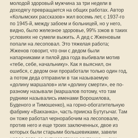
молодой здоровый мужчина за три недели в
доходягу превращается на общих работах. Автор
«Колымских рассказов» жил восемь лет, с 1937-го
по 1945-й, между забоем и больницей, но у него,
видно, было железное здоровье, 99% зэков в таких
условиях не сумели выжить. А дед с Жженовым
попали на лесоповал. Это тяжелая работа;
Жженов говорит, что они с дедом были
напарниками и пилой два года выбивали мотив
«тебе, себе, начальнику». Как я выяснил, он
ошибся, с дедом они проработали только один год,
а потом деда отправили в так называемую
«долину маршалов» или «долину смерти», ее по-
разному называли (маршалов потому, что там
рудники назывались именами Ворошилова,
Буденого и Тимошенко), на горно-обогатительную
фабрику «Вакханка», часть прииска Бутугычаг. Там
он тоже работал чернорабочим на лесоповале,
против него и еще троих заключенных, двое из
которых были старыми большевиками, завели