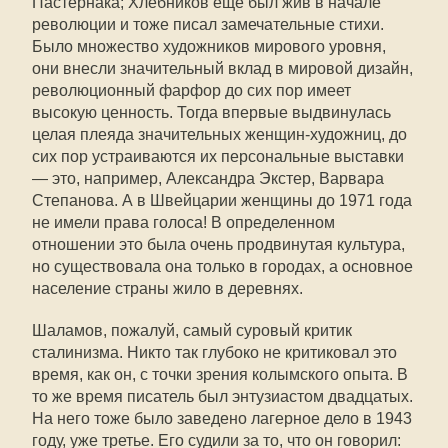
Пастернака; Хлебников еще был жив в начале
революции и тоже писал замечательные стихи.
Было множество художников мирового уровня,
они внесли значительный вклад в мировой дизайн,
революционный фарфор до сих пор имеет
высокую ценность. Тогда впервые выдвинулась
целая плеяда значительных женщин-художниц, до
сих пор устраиваются их персональные выставки
— это, например, Александра Экстер, Варвара
Степанова. А в Швейцарии женщины до 1971 года
не имели права голоса! В определенном
отношении это была очень продвинутая культура,
но существовала она только в городах, а основное
население страны жило в деревнях.
Шаламов, пожалуй, самый суровый критик
сталинизма. Никто так глубоко не критиковал это
время, как он, с точки зрения колымского опыта. В
то же время писатель был энтузиастом двадцатых.
На него тоже было заведено лагерное дело в 1943
году, уже третье. Его судили за то, что он говорил: