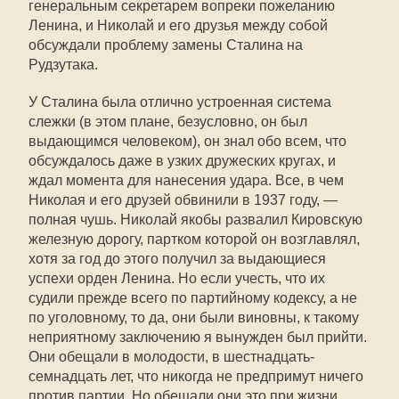
генеральным секретарем вопреки пожеланию
Ленина, и Николай и его друзья между собой
обсуждали проблему замены Сталина на
Рудзутака.
У Сталина была отлично устроенная система
слежки (в этом плане, безусловно, он был
выдающимся человеком), он знал обо всем, что
обсуждалось даже в узких дружеских кругах, и
ждал момента для нанесения удара. Все, в чем
Николая и его друзей обвинили в 1937 году, —
полная чушь. Николай якобы развалил Кировскую
железную дорогу, партком которой он возглавлял,
хотя за год до этого получил за выдающиеся
успехи орден Ленина. Но если учесть, что их
судили прежде всего по партийному кодексу, а не
по уголовному, то да, они были виновны, к такому
неприятному заключению я вынужден был прийти.
Они обещали в молодости, в шестнадцать-
семнадцать лет, что никогда не предпримут ничего
против партии. Но обещали они это при жизни