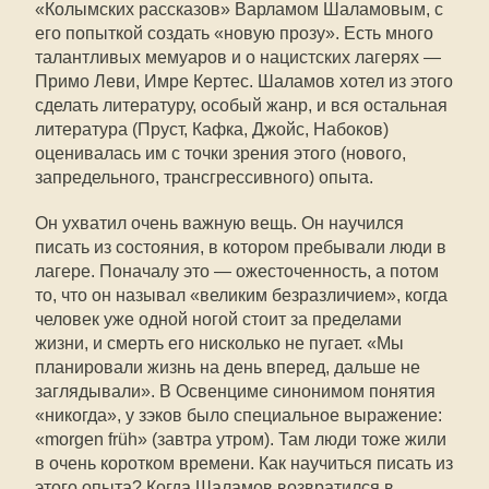
«Колымских рассказов» Варламом Шаламовым, с
его попыткой создать «новую прозу». Есть много
талантливых мемуаров и о нацистских лагерях —
Примо Леви, Имре Кертес. Шаламов хотел из этого
сделать литературу, особый жанр, и вся остальная
литература (Пруст, Кафка, Джойс, Набоков)
оценивалась им с точки зрения этого (нового,
запредельного, трансгрессивного) опыта.
Он ухватил очень важную вещь. Он научился
писать из состояния, в котором пребывали люди в
лагере. Поначалу это — ожесточенность, а потом
то, что он называл «великим безразличием», когда
человек уже одной ногой стоит за пределами
жизни, и смерть его нисколько не пугает. «Мы
планировали жизнь на день вперед, дальше не
заглядывали». В Освенциме синонимом понятия
«никогда», у зэков было специальное выражение:
«morgen früh» (завтра утром). Там люди тоже жили
в очень коротком времени. Как научиться писать из
этого опыта? Когда Шаламов возвратился в