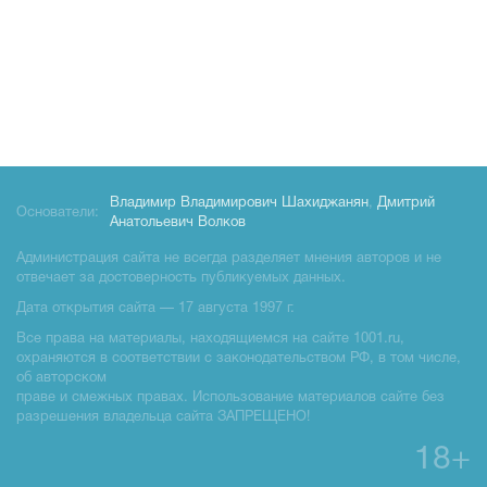
Владимир Владимирович Шахиджанян
,
Дмитрий
Основатели:
Анатольевич Волков
Администрация сайта не всегда разделяет мнения авторов и не
отвечает за достоверность публикуемых данных.
Дата открытия сайта — 17 августа 1997 г.
Все права на материалы, находящиемся на сайте 1001.ru,
охраняются в соответствии с законодательством РФ, в том числе,
об авторском
праве и смежных правах. Использование материалов сайте без
разрешения владельца сайта ЗАПРЕЩЕНО!
18+