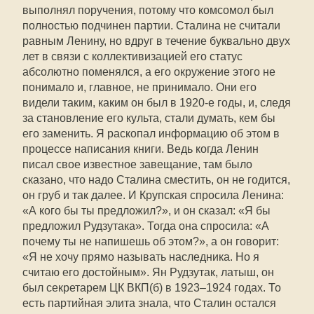
выполнял поручения, потому что комсомол был
полностью подчинен партии. Сталина не считали
равным Ленину, но вдруг в течение буквально двух
лет в связи с коллективизацией его статус
абсолютно поменялся, а его окружение этого не
понимало и, главное, не принимало. Они его
видели таким, каким он был в 1920-е годы, и, следя
за становление его культа, стали думать, кем бы
его заменить. Я раскопал информацию об этом в
процессе написания книги. Ведь когда Ленин
писал свое известное завещание, там было
сказано, что надо Сталина сместить, он не годится,
он груб и так далее. И Крупская спросила Ленина:
«А кого бы ты предложил?», и он сказал: «Я бы
предложил Рудзутака». Тогда она спросила: «А
почему ты не напишешь об этом?», а он говорит:
«Я не хочу прямо называть наследника. Но я
считаю его достойным». Ян Рудзутак, латыш, он
был секретарем ЦК ВКП(б) в 1923–1924 годах. То
есть партийная элита знала, что Сталин остался