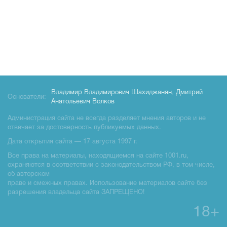
Владимир Владимирович Шахиджанян
,
Дмитрий
Основатели:
Анатольевич Волков
Администрация сайта не всегда разделяет мнения авторов и не
отвечает за достоверность публикуемых данных.
Дата открытия сайта — 17 августа 1997 г.
Все права на материалы, находящиемся на сайте 1001.ru,
охраняются в соответствии с законодательством РФ, в том числе,
об авторском
праве и смежных правах. Использование материалов сайте без
разрешения владельца сайта ЗАПРЕЩЕНО!
18+