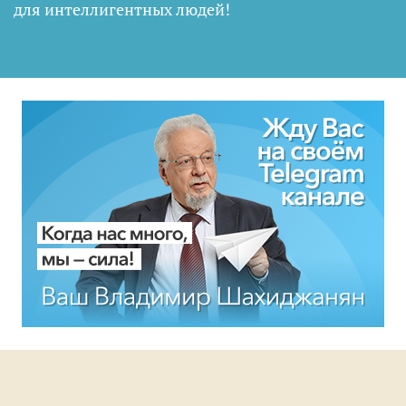
для интеллигентных людей
!