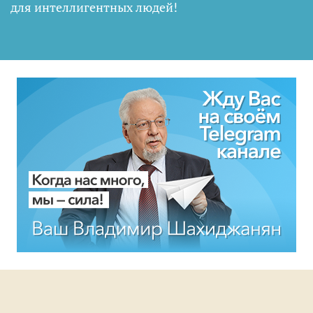
для интеллигентных людей
!