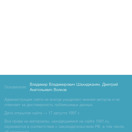
Владимир Владимирович Шахиджанян
,
Дмитрий
Основатели:
Анатольевич Волков
Администрация сайта не всегда разделяет мнения авторов и не
отвечает за достоверность публикуемых данных.
Дата открытия сайта — 17 августа 1997 г.
Все права на материалы, находящиемся на сайте 1001.ru,
охраняются в соответствии с законодательством РФ, в том числе,