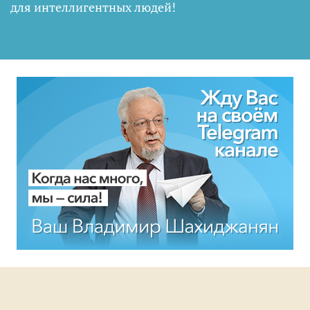
для интеллигентных людей
!