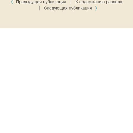
Предыдущая публикация
|
К содержанию раздела
|
Следующая публикация