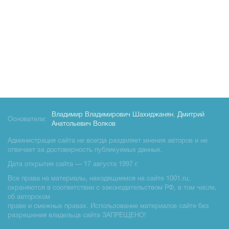
Владимир Владимирович Шахиджанян
,
Дмитрий
Основатели:
Анатольевич Волков
Администрация сайта не всегда разделяет мнения авторов и не
отвечает за достоверность публикуемых данных.
Дата открытия сайта — 17 августа 1997 г.
Все права на материалы, находящиемся на сайте 1001.ru,
охраняются в соответствии с законодательством РФ, в том числе,
об авторском
праве и смежных правах. Использование материалов сайте без
разрешения владельца сайта ЗАПРЕЩЕНО!