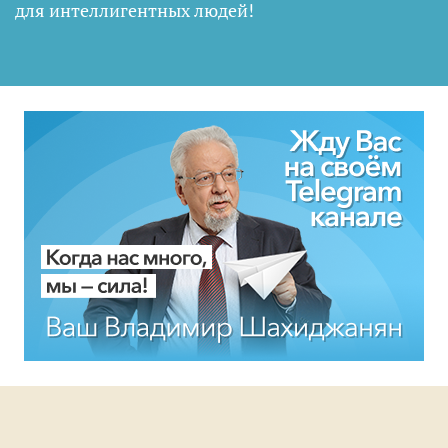
для интеллигентных людей
!