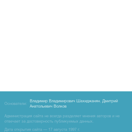
Владимир Владимирович Шахиджанян
,
Дмитрий
Основатели:
Анатольевич Волков
Администрация сайта не всегда разделяет мнения авторов и не
отвечает за достоверность публикуемых данных.
Дата открытия сайта — 17 августа 1997 г.