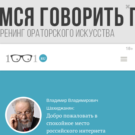
18+
Откры
меню
Владимир Владимирович
Шахиджанян:
Добро пожаловать в
спокойное место
российского интернета