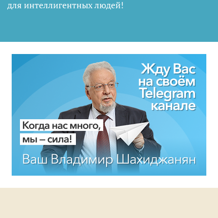
для интеллигентных людей
!