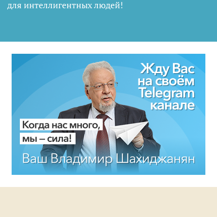
для интеллигентных людей
!