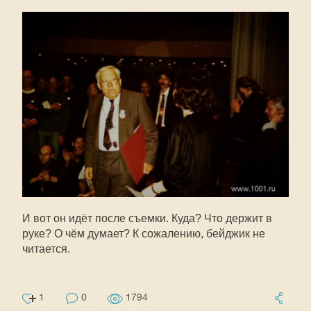
И вот он идёт после съемки. Куда? Что держит в
руке? О чём думает? К сожалению, бейджик не
читается.
1
0
1794