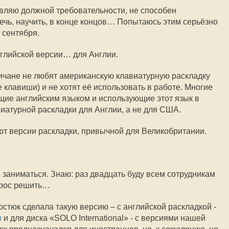
являю должной требовательности, не способен
лечь, научить, в конце концов… Попытаюсь этим серьёзно
с сентября.
нглийской версии… для Англии.
гличане не любят американскую клавиатурную раскладку
е клавиши) и не хотят её использовать в работе. Многие
ие английским языком и использующие этот язык в
виатурной раскладки для Англии, а не для США.
ют версии раскладки, привычной для Великобритании.
 заниматься. Знаю: раз двадцать буду всем сотрудникам
прос решить…
стюк сделала такую версию – с английской раскладкой -
u
и для диска «SOLO International» - с версиями нашей