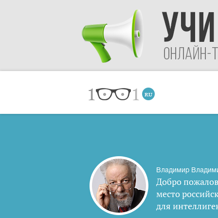
Владимир Владим
Добро пожалов
место российс
для интеллиге