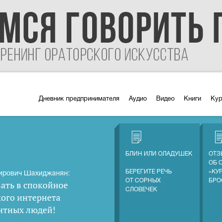
Дневник предпринимателя
Аудио
Видео
Книги
Ку
БЛИН ИЛИ ОЛАДУШЕК
ОТЗ
ОБ 
БЕРЕГИТЕ РЕЧЬ
«КУ
ирович Шахиджанян:
ОТ СОРНЫХ
БРО
ать в спокойное
СЛОВЕЧЕК
кого интернета
нтных людей
!