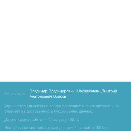
Владимир Владимирович Шахиджанян
,
Дмитрий
Основатели:
Анатольевич Волков
Администрация сайта не всегда разделяет мнения авторов и не
отвечает за достоверность публикуемых данных.
Дата открытия сайта — 17 августа 1997 г.
Все права на материалы, находящиемся на сайте 1001.ru,