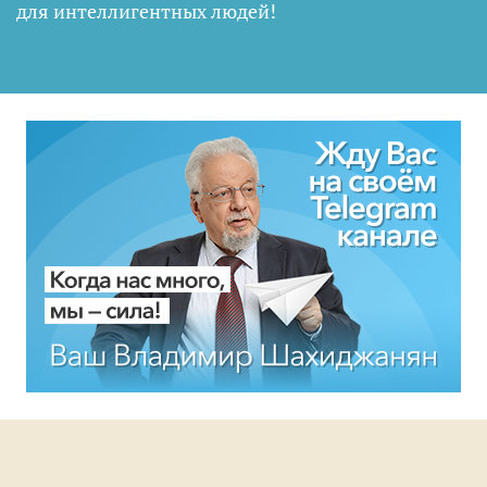
для интеллигентных людей
!