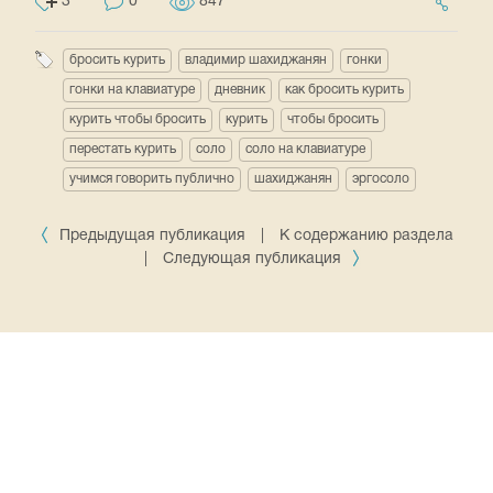
3
0
847
бросить курить
владимир шахиджанян
гонки
гонки на клавиатуре
дневник
как бросить курить
курить чтобы бросить
курить
чтобы бросить
перестать курить
соло
соло на клавиатуре
учимся говорить публично
шахиджанян
эргосоло
Предыдущая публикация
|
К содержанию раздела
|
Следующая публикация