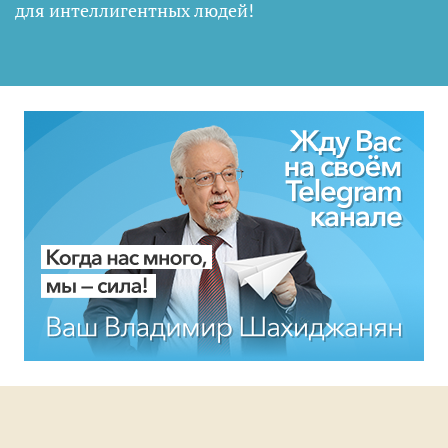
для интеллигентных людей
!