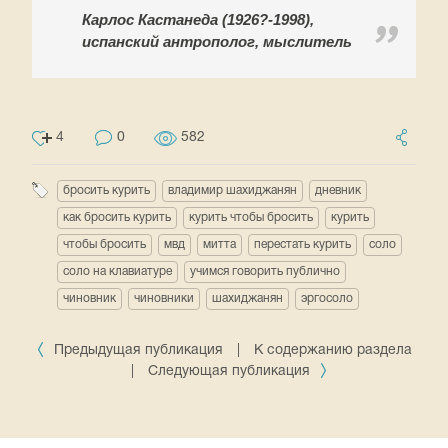
Карлос Кастанеда (1926?-1998),
испанский антрополог, мыслитель
4
0
582
бросить курить
владимир шахиджанян
дневник
как бросить курить
курить чтобы бросить
курить
чтобы бросить
мвд
митта
перестать курить
соло
соло на клавиатуре
учимся говорить публично
чиновник
чиновники
шахиджанян
эргосоло
Предыдущая публикация
|
К содержанию раздела
|
Следующая публикация