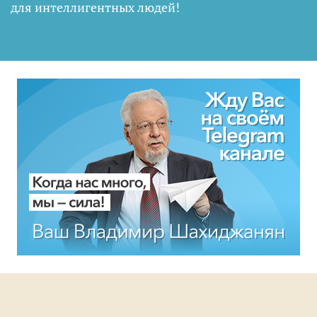
для интеллигентных людей
!