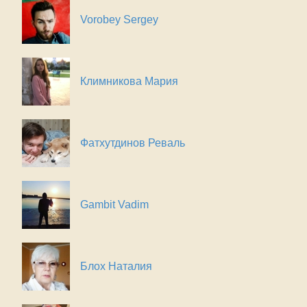
Vorobey Sergey
Климникова Мария
Фатхутдинов Реваль
Gambit Vadim
Блох Наталия