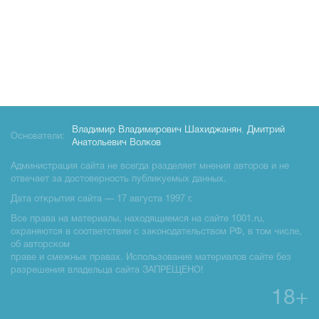
Владимир Владимирович Шахиджанян
,
Дмитрий
Основатели:
Анатольевич Волков
Администрация сайта не всегда разделяет мнения авторов и не
отвечает за достоверность публикуемых данных.
Дата открытия сайта — 17 августа 1997 г.
Все права на материалы, находящиемся на сайте 1001.ru,
охраняются в соответствии с законодательством РФ, в том числе,
об авторском
праве и смежных правах. Использование материалов сайте без
разрешения владельца сайта ЗАПРЕЩЕНО!
18+