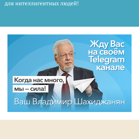
для интеллигентных людей
!