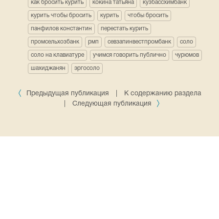
как бросить курить
кокина татьяна
кузбассхимбанк
курить чтобы бросить
курить
чтобы бросить
панфилов константин
перестать курить
промсельхозбанк
рмп
севзапинвестпромбанк
соло
соло на клавиатуре
учимся говорить публично
чурюмов
шахиджанян
эргосоло
Предыдущая публикация
|
К содержанию раздела
|
Следующая публикация