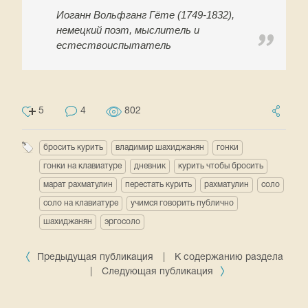
Иоганн Вольфганг Гёте (1749-1832),
немецкий поэт, мыслитель и
естествоиспытатель
5
4
802
бросить курить
владимир шахиджанян
гонки
гонки на клавиатуре
дневник
курить чтобы бросить
марат рахматулин
перестать курить
рахматулин
соло
соло на клавиатуре
учимся говорить публично
шахиджанян
эргосоло
Предыдущая публикация
|
К содержанию раздела
|
Следующая публикация