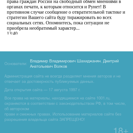
Владимир Владимирович Шахиджанян
,
Дмитрий
Основатели:
Анатольевич Волков
Администрация сайта не всегда разделяет мнения авторов и не
отвечает за достоверность публикуемых данных.
Дата открытия сайта — 17 августа 1997 г.
Все права на материалы, находящиемся на сайте 1001.ru,
охраняются в соответствии с законодательством РФ, в том числе,
об авторском
праве и смежных правах. Использование материалов сайте без
разрешения владельца сайта ЗАПРЕЩЕНО!
18+