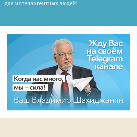
для интеллигентных людей
!