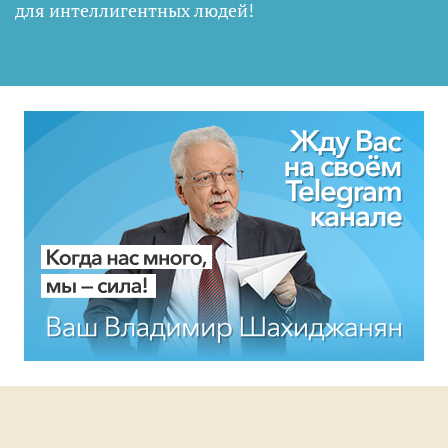
для интеллигентных людей
!