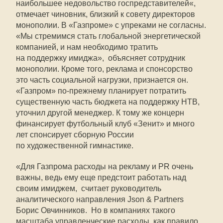
наибольшее недовольство госпредставителей«, 
отмечает чиновник, близкий к совету директоров
монополии. В «Газпроме» с упреками не согласны.
«Мы стремимся стать глобальной энергетической
компанией, и нам необходимо тратить
на поддержку имиджа»,  объясняет сотрудник
монополии. Кроме того, реклама и спонсорство 
это часть социальной нагрузки, признается он.
«Газпром» по-прежнему планируeт потратить
существенную часть бюджета на поддержку НТВ,
уточнил другой менеджер. К тому же концерн
финансирует футбольный клуб «Зенит» и много
лет спонсирует сборную России
по художественной гимнастике.
«Для Газпрома расходы на рекламу и PR очень
важны, ведь ему еще предстоит работать над
своим имиджем,  считает руководитель
аналитического направления Json & Partners
Борис Овчинников.  Но в компаниях такого
масштаба управленческие расходы, как правило,