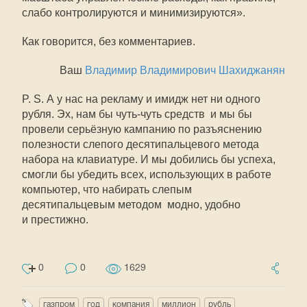
слабо контролируются и минимизируются».
Как говорится, без комментариев.
Ваш
Владимир Владимирович Шахиджанян
P. S. А у нас на рекламу и имидж нет ни одного
рубля. Эх, нам бы чуть-чуть средств  и мы бы
провели серьёзную кампанию по разъяснению
полезности слепого десятипальцевого метода
набора на клавиатуре. И мы добились бы успеха,
смогли бы убедить всех, использующих в работе
компьютер, что набирать слепым
десятипальцевым методом  модно, удобно
и престижно.
0
0
1629
газпром
год
компания
миллион
рубль