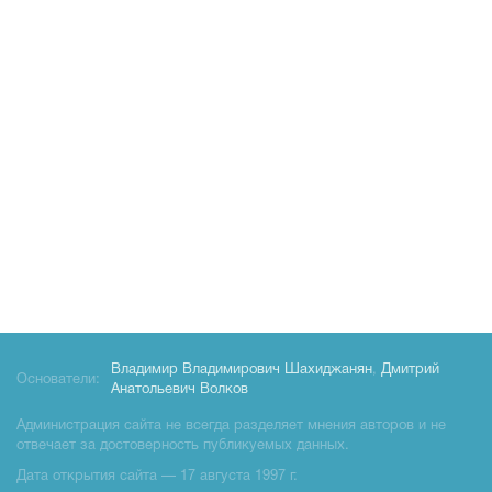
Владимир Владимирович Шахиджанян
,
Дмитрий
Основатели:
Анатольевич Волков
Администрация сайта не всегда разделяет мнения авторов и не
отвечает за достоверность публикуемых данных.
Дата открытия сайта — 17 августа 1997 г.